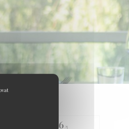
ovat
4.6
/5