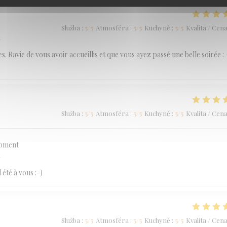
Služba
:
5
/5
Atmosféra
:
5
/5
Kuchyně
:
5
/5
Kvalita / Cen
í
 Ravie de vous avoir accueillis et que vous ayez passé une belle soirée :-
Služba
:
5
/5
Atmosféra
:
5
/5
Kuchyně
:
5
/5
Kvalita / Cen
moment
í
été à vous :-)
Služba
:
5
/5
Atmosféra
:
5
/5
Kuchyně
:
5
/5
Kvalita / Cen