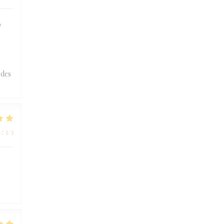
o
 des
a
:
5
/5