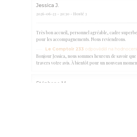
Jessica
J
2026-06-23
- 20:30 - Hosté 3
Très bon accueil, personnel agréable, cadre superbe.
pour les accompagnements. Nous reviendrons.
Le Comptoir 233
odpověděl na hodnocen
Bonjour Jessica, nous sommes heureux de savoir que 
travers votre avis. À bientôt pour un nouveau momen
Stéphane
M
2026-06-29
- 19:30 - Hosté 4
Le Comptoir 233
odpověděl na hodnocen
Bonjour Monsieur Marchese. Ravis que vous ayez passé 
Eric
L
2026-06-19
- 19:30 - Hosté 12