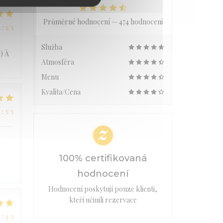
Průměrné hodnocení —
474 hodnoceni
a
:
5
/5
Služba
) À
Atmosféra
Menu
Kvalita/Cena
a
:
5
/5
100% certifikovaná
hodnocení
Hodnocení poskytují pouze klienti,
kteří učinili rezervace
a
:
5
/5