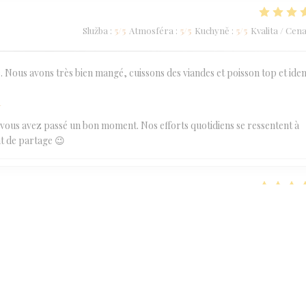
Služba
:
5
/5
Atmosféra
:
5
/5
Kuchyně
:
5
/5
Kvalita / Cen
 Nous avons très bien mangé, cuissons des viandes et poisson top et ide
í
vous avez passé un bon moment. Nos efforts quotidiens se ressentent à
t de partage 😉
Služba
:
5
/5
Atmosféra
:
5
/5
Kuchyně
:
5
/5
Kvalita / Cen
í
une agréable soirée et merci pour votre très bel avis :-) À très bientôt 
Služba
:
5
/5
Atmosféra
:
5
/5
Kuchyně
:
5
/5
Kvalita / Cen