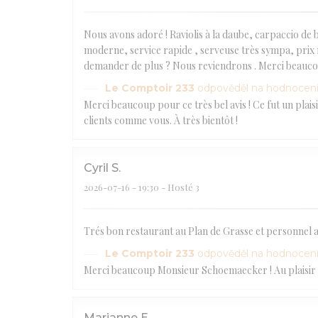
Nous avons adoré ! Raviolis à la daube, carpaccio de
moderne, service rapide , serveuse très sympa, prix 
demander de plus ? Nous reviendrons . Merci beauc
Le Comptoir 233
odpověděl na hodnocen
Merci beaucoup pour ce très bel avis ! Ce fut un plai
clients comme vous. À très bientôt !
Cyril
S
2026-07-16
- 19:30 - Hosté 3
Trés bon restaurant au Plan de Grasse et personnel 
Le Comptoir 233
odpověděl na hodnocen
Merci beaucoup Monsieur Schoemaecker ! Au plaisir de
Marianne
E