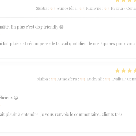
Služba
:
5
/5
Atmosféra
:
5
/5
Kuchyně
:
5
/5
Kvalita / Cena
lité. En plus c'est dog friendly 😁
í
 fait plaisir et récompense le travail quotidien de nos équipes pour vous
Služba
:
5
/5
Atmosféra
:
5
/5
Kuchyně
:
5
/5
Kvalita / Cen
licieux 😋
í
 plaisir à entendre. Je vous renvoie le commentaire, clients très