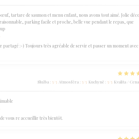
 bœuf, tartare de saumon et menu enfant, nous avons tout aimé. Jolie déc
raisonnable, parking facile et proche, belle vue pendant le repas, que
oup
í
sir partagé :-) Toujours très agréable de servir et passer un moment avec
Služba
:
5
/5
Atmosféra
:
5
/5
Kuchyně
:
5
/5
Kvalita / Cen
aimable
í
 vous re accueillir très bientôt.