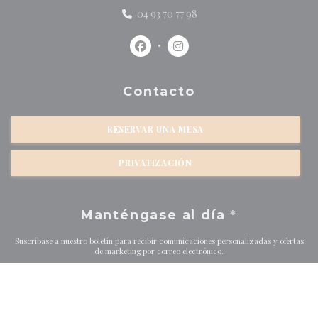
04 93 70 77 98
Facebook ((abre en una nueva vent
Instagram ((abre en una nu
Contacto
RESERVAR UNA MESA
PRIVATIZACIÓN
Manténgase al día
*
Suscríbase a nuestro boletín para recibir comunicaciones personalizadas y ofertas
de marketing por correo electrónico.
SUSCRIBIRSE