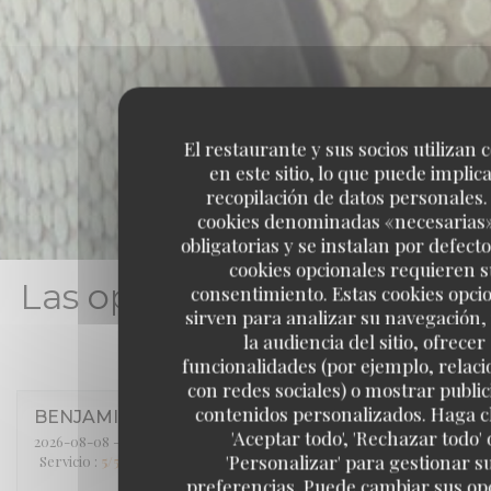
El restaurante y sus socios utilizan 
en este sitio, lo que puede implica
recopilación de datos personales.
cookies denominadas «necesarias
obligatorias y se instalan por defecto
cookies opcionales requieren s
Las opiniones de nuestros
consentimiento. Estas cookies opci
sirven para analizar su navegación,
clientes
la audiencia del sitio, ofrecer
funcionalidades (por ejemplo, relac
con redes sociales) o mostrar public
contenidos personalizados. Haga cl
BENJAMIN
B
'Aceptar todo', 'Rechazar todo' 
2026-08-08
- 20:30 - Invitados 2
'Personalizar' para gestionar s
Servicio
:
5
/5
Ambiente
:
5
/5
Menú
:
5
/5
Calidad / Precio
:
5
/5
preferencias. Puede cambiar sus op