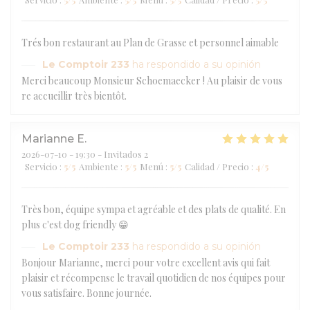
Trés bon restaurant au Plan de Grasse et personnel aimable
Le Comptoir 233
ha respondido a su opinión
Merci beaucoup Monsieur Schoemaecker ! Au plaisir de vous
re accueillir très bientôt.
Marianne
E
2026-07-10
- 19:30 - Invitados 2
Servicio
:
5
/5
Ambiente
:
5
/5
Menú
:
5
/5
Calidad / Precio
:
4
/5
Très bon, équipe sympa et agréable et des plats de qualité. En
plus c'est dog friendly 😁
Le Comptoir 233
ha respondido a su opinión
Bonjour Marianne, merci pour votre excellent avis qui fait
plaisir et récompense le travail quotidien de nos équipes pour
vous satisfaire. Bonne journée.