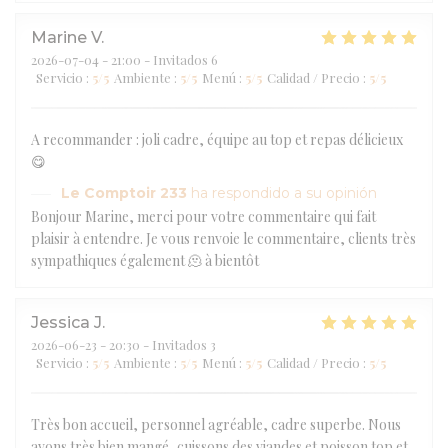
Marine
V
2026-07-04
- 21:00 - Invitados 6
Servicio
:
5
/5
Ambiente
:
5
/5
Menú
:
5
/5
Calidad / Precio
:
5
/5
A recommander : joli cadre, équipe au top et repas délicieux
😋
Le Comptoir 233
ha respondido a su opinión
Bonjour Marine, merci pour votre commentaire qui fait
plaisir à entendre. Je vous renvoie le commentaire, clients très
sympathiques également 🫠 à bientôt
Jessica
J
2026-06-23
- 20:30 - Invitados 3
Servicio
:
5
/5
Ambiente
:
5
/5
Menú
:
5
/5
Calidad / Precio
:
5
/5
Très bon accueil, personnel agréable, cadre superbe. Nous
avons très bien mangé, cuissons des viandes et poisson top et