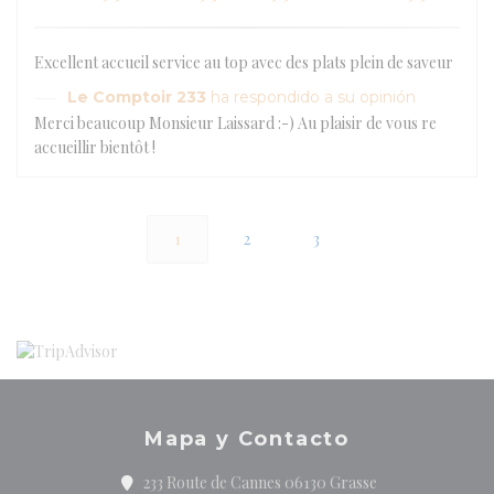
Excellent accueil service au top avec des plats plein de saveur
Le Comptoir 233
ha respondido a su opinión
Merci beaucoup Monsieur Laissard :-) Au plaisir de vous re
accueillir bientôt !
1
2
3
Mapa y Contacto
((abre en una nue
233 Route de Cannes 06130 Grasse