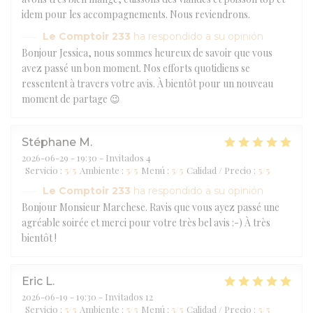
idem pour les accompagnements. Nous reviendrons.
Le Comptoir 233
ha respondido a su opinión
Bonjour Jessica, nous sommes heureux de savoir que vous
avez passé un bon moment. Nos efforts quotidiens se
ressentent à travers votre avis. À bientôt pour un nouveau
moment de partage 😉
Stéphane
M
2026-06-29
- 19:30 - Invitados 4
Servicio
:
5
/5
Ambiente
:
5
/5
Menú
:
5
/5
Calidad / Precio
:
5
/5
Le Comptoir 233
ha respondido a su opinión
Bonjour Monsieur Marchese. Ravis que vous ayez passé une
agréable soirée et merci pour votre très bel avis :-) À très
bientôt !
Eric
L
2026-06-19
- 19:30 - Invitados 12
Servicio
:
5
/5
Ambiente
:
5
/5
Menú
:
5
/5
Calidad / Precio
:
5
/5