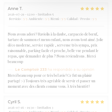
Anne
T
2026-07-29
- 12:00 - Invitados 5
Servicio
:
5
/5
Ambiente
:
5
/5
Menú
:
5
/5
Calidad / Precio
:
5
/5
Nous avons adoré ! Raviolis à la daube, carpaccio de bœuf,
tartare de saumon et menu enfant, nous avons tout aimé. Jolie
déco moderne, service rapide , serveuse très sympa, prix
raisonnable, parking facile et proche, belle vue pendant le
repas, que demander de plus ? Nous reviendrons . Merci
beaucoup
Le Comptoir 233
ha respondido a su opinión
Merci beaucoup pour ce très bel avis ! Ce fut un plaisir
partagé :-) Toujours très agréable de servir et passer un
moment avec des clients comme vous. À très bientôt !
Cyril
S
2026-07-16
- 19:30 - Invitados 3
Servicio
:
5
/5
Ambiente
:
5
/5
Menú
:
5
/5
Calidad / Precio
:
5
/5