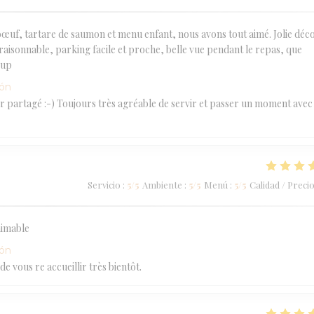
 bœuf, tartare de saumon et menu enfant, nous avons tout aimé. Jolie déc
raisonnable, parking facile et proche, belle vue pendant le repas, que
oup
ión
sir partagé :-) Toujours très agréable de servir et passer un moment avec
Servicio
:
5
/5
Ambiente
:
5
/5
Menú
:
5
/5
Calidad / Preci
aimable
ión
 vous re accueillir très bientôt.