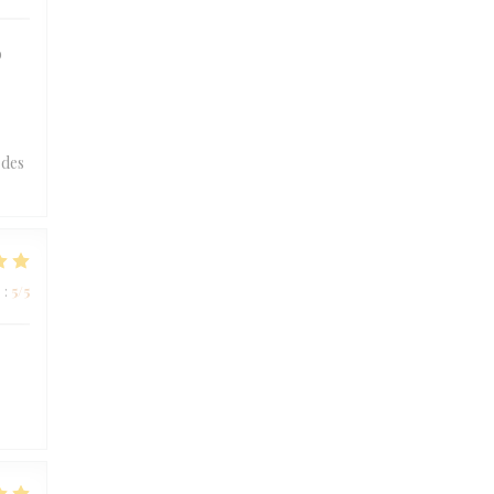
o
 des
o
:
5
/5