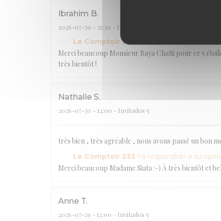
Ibrahim
B
2026-07-30
- 21:30 - Invitados 2
Le Comptoir 233
ha respondido a su opin
Merci beaucoup Monsieur Baya Chatti pour ce 5 étoiles.
très bientôt !
Nathalie
S
2026-07-30
- 12:00 - Invitados 5
très bien , très agréable , nous avons passé un bon 
Le Comptoir 233
ha respondido a su opin
Merci beaucoup Madame Siata :-) À très bientôt et bel 
Anne
T
2026-07-29
- 12:00 - Invitados 5