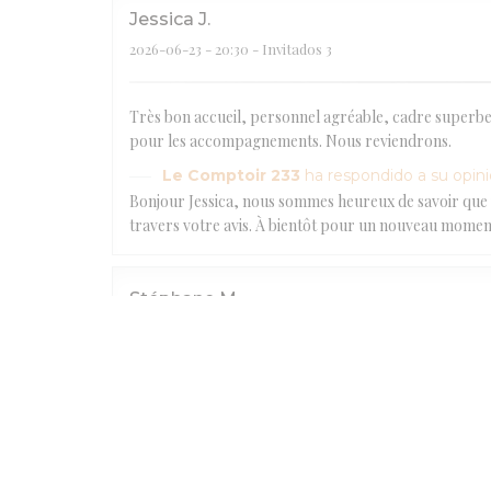
Jessica
J
2026-06-23
- 20:30 - Invitados 3
Très bon accueil, personnel agréable, cadre superbe.
pour les accompagnements. Nous reviendrons.
Le Comptoir 233
ha respondido a su opin
Bonjour Jessica, nous sommes heureux de savoir que 
travers votre avis. À bientôt pour un nouveau momen
Stéphane
M
2026-06-29
- 19:30 - Invitados 4
Le Comptoir 233
ha respondido a su opin
Bonjour Monsieur Marchese. Ravis que vous ayez passé 
Eric
L
2026-06-19
- 19:30 - Invitados 12