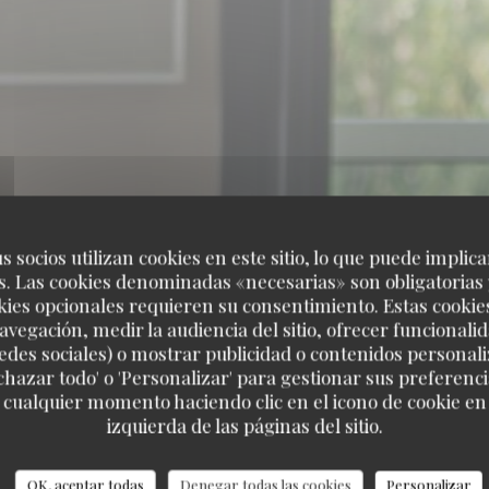
s socios utilizan cookies en este sitio, lo que puede implica
. Las cookies denominadas «necesarias» son obligatorias 
kies opcionales requieren su consentimiento. Estas cookie
avegación, medir la audiencia del sitio, ofrecer funcionali
edes sociales) o mostrar publicidad o contenidos personali
echazar todo' o 'Personalizar' para gestionar sus preferen
 cualquier momento haciendo clic en el icono de cookie en l
 de nuestros clientes
izquierda de las páginas del sitio.
OK, aceptar todas
Denegar todas las cookies
Personalizar