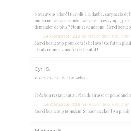
Nous avons adoré ! Raviolis à la daube, carpaccio de
moderne, service rapide , serveuse très sympa, prix 
demander de plus ? Nous reviendrons . Merci beauc
Le Comptoir 233
ha respondido a su opin
Merci beaucoup pour ce très bel avis ! Ce fut un plai
clients comme vous. À très bientôt !
Cyril
S
2026-07-16
- 19:30 - Invitados 3
Trés bon restaurant au Plan de Grasse et personnel 
Le Comptoir 233
ha respondido a su opin
Merci beaucoup Monsieur Schoemaecker ! Au plaisir de
Marianne
E