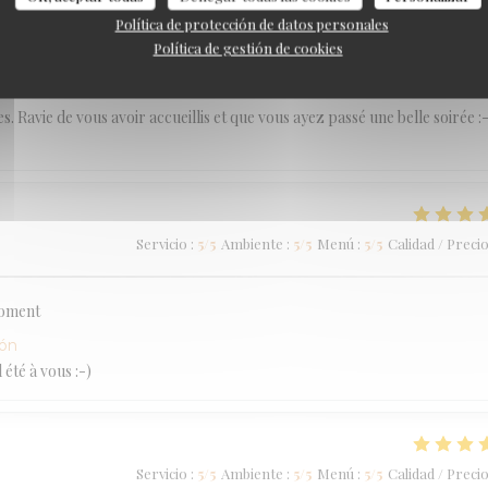
Política de protección de datos personales
Política de gestión de cookies
Servicio
:
5
/5
Ambiente
:
5
/5
Menú
:
5
/5
Calidad / Preci
ión
 Ravie de vous avoir accueillis et que vous ayez passé une belle soirée :-
Servicio
:
5
/5
Ambiente
:
5
/5
Menú
:
5
/5
Calidad / Preci
moment
ión
été à vous :-)
Servicio
:
5
/5
Ambiente
:
5
/5
Menú
:
5
/5
Calidad / Preci