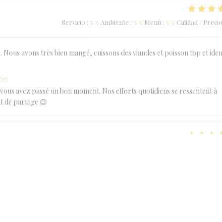
Servicio
:
5
/5
Ambiente
:
5
/5
Menú
:
5
/5
Calidad / Preci
 Nous avons très bien mangé, cuissons des viandes et poisson top et ide
ión
vous avez passé un bon moment. Nos efforts quotidiens se ressentent à
t de partage 😉
Servicio
:
5
/5
Ambiente
:
5
/5
Menú
:
5
/5
Calidad / Preci
ión
une agréable soirée et merci pour votre très bel avis :-) À très bientôt 
Servicio
:
5
/5
Ambiente
:
5
/5
Menú
:
5
/5
Calidad / Preci