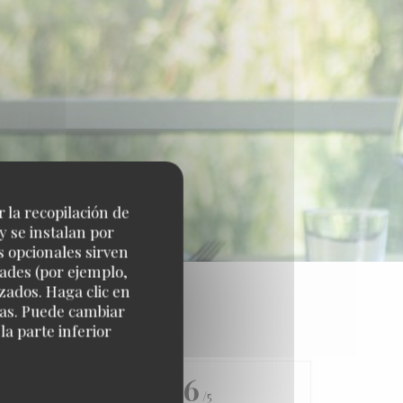
r la recopilación de
y se instalan por
s opcionales sirven
dades (por ejemplo,
zados. Haga clic en
cias. Puede cambiar
a parte inferior
4.6
/5