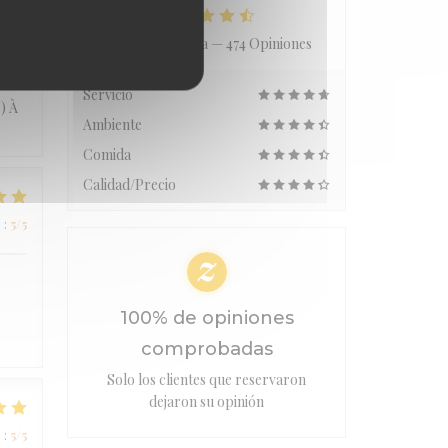
Valoración media —
474 Opiniones
o
:
5
/5
Servicio
) À
Ambiente
Comida
Calidad/Precio
o
:
5
/5
100% de opiniones
comprobadas
Solo los clientes que reservaron
dejaron su opinión
o
:
5
/5