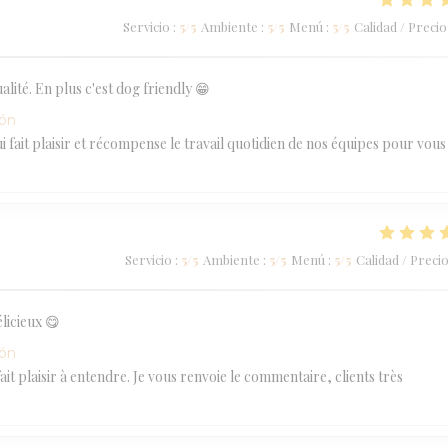
Servicio
:
5
/5
Ambiente
:
5
/5
Menú
:
5
/5
Calidad / Precio
lité. En plus c'est dog friendly 😁
ión
 fait plaisir et récompense le travail quotidien de nos équipes pour vous
Servicio
:
5
/5
Ambiente
:
5
/5
Menú
:
5
/5
Calidad / Preci
licieux 😋
ión
 plaisir à entendre. Je vous renvoie le commentaire, clients très