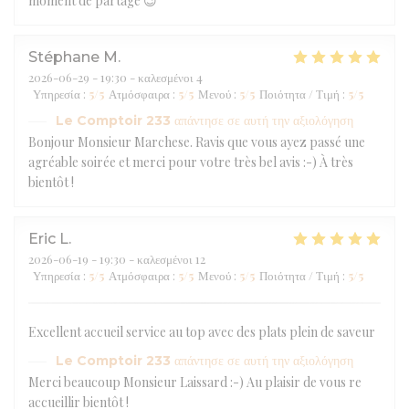
moment de partage 😉
Stéphane
M
2026-06-29
- 19:30 - καλεσμένοι 4
Υπηρεσία
:
5
/5
Ατμόσφαιρα
:
5
/5
Μενού
:
5
/5
Ποιότητα / Τιμή
:
5
/5
Le Comptoir 233
απάντησε σε αυτή την αξιολόγηση
Bonjour Monsieur Marchese. Ravis que vous ayez passé une
agréable soirée et merci pour votre très bel avis :-) À très
bientôt !
Eric
L
2026-06-19
- 19:30 - καλεσμένοι 12
Υπηρεσία
:
5
/5
Ατμόσφαιρα
:
5
/5
Μενού
:
5
/5
Ποιότητα / Τιμή
:
5
/5
Excellent accueil service au top avec des plats plein de saveur
Le Comptoir 233
απάντησε σε αυτή την αξιολόγηση
Merci beaucoup Monsieur Laissard :-) Au plaisir de vous re
accueillir bientôt !