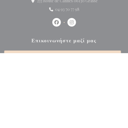
((ανοίγει σε νέο π
233 Route de Cannes 06130 Grasse
04 93 70 77 98
Facebook ((ανοίγει σε νέο παράθυρο))
Instagram ((ανοίγει σε νέο π
Επικοινωνήστε μαζί μας
ΚΆΝΤΕ ΚΡΆΤΗΣΗ ΤΡΑΠΕΖΙΟΎ
ΙΔΙΩΤΙΚΟΠΟΊΗΣΗ
Μείνετε ενημερωμένοι
*
Εγγραφείτε στο ενημερωτικό μας δελτίο για να λαμβάνετε εξατομικευμένες επικοινωνίες
και προσφορές μάρκετινγκ μέσω ηλεκτρονικού ταχυδρομείου από εμάς.
ΕΓΓΡΑΦΉ