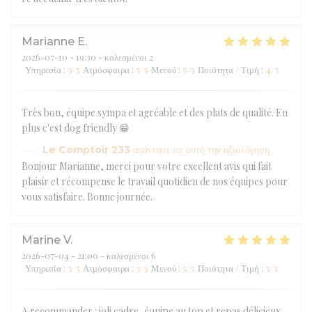
Marianne
E
2026-07-10
- 19:30 - καλεσμένοι 2
Υπηρεσία
:
5
/5
Ατμόσφαιρα
:
5
/5
Μενού
:
5
/5
Ποιότητα / Τιμή
:
4
/5
Très bon, équipe sympa et agréable et des plats de qualité. En
plus c'est dog friendly 😁
Le Comptoir 233
απάντησε σε αυτή την αξιολόγηση
Bonjour Marianne, merci pour votre excellent avis qui fait
plaisir et récompense le travail quotidien de nos équipes pour
vous satisfaire. Bonne journée.
Marine
V
2026-07-04
- 21:00 - καλεσμένοι 6
Υπηρεσία
:
5
/5
Ατμόσφαιρα
:
5
/5
Μενού
:
5
/5
Ποιότητα / Τιμή
:
5
/5
A recommander : joli cadre, équipe au top et repas délicieux