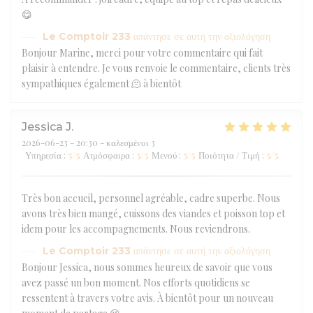
😋
Le Comptoir 233
απάντησε σε αυτή την αξιολόγηση
Bonjour Marine, merci pour votre commentaire qui fait
plaisir à entendre. Je vous renvoie le commentaire, clients très
sympathiques également 🫠 à bientôt
Jessica
J
2026-06-23
- 20:30 - καλεσμένοι 3
Υπηρεσία
:
5
/5
Ατμόσφαιρα
:
5
/5
Μενού
:
5
/5
Ποιότητα / Τιμή
:
5
/5
Très bon accueil, personnel agréable, cadre superbe. Nous
avons très bien mangé, cuissons des viandes et poisson top et
idem pour les accompagnements. Nous reviendrons.
Le Comptoir 233
απάντησε σε αυτή την αξιολόγηση
Bonjour Jessica, nous sommes heureux de savoir que vous
avez passé un bon moment. Nos efforts quotidiens se
ressentent à travers votre avis. À bientôt pour un nouveau