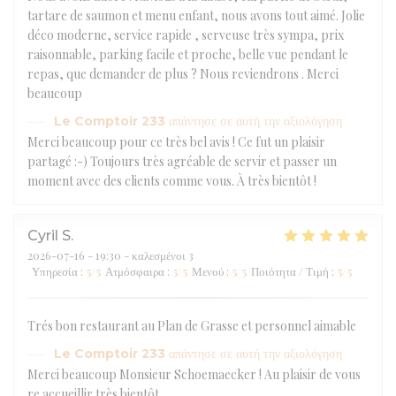
tartare de saumon et menu enfant, nous avons tout aimé. Jolie
déco moderne, service rapide , serveuse très sympa, prix
raisonnable, parking facile et proche, belle vue pendant le
repas, que demander de plus ? Nous reviendrons . Merci
beaucoup
Le Comptoir 233
απάντησε σε αυτή την αξιολόγηση
Merci beaucoup pour ce très bel avis ! Ce fut un plaisir
partagé :-) Toujours très agréable de servir et passer un
moment avec des clients comme vous. À très bientôt !
Cyril
S
2026-07-16
- 19:30 - καλεσμένοι 3
Υπηρεσία
:
5
/5
Ατμόσφαιρα
:
5
/5
Μενού
:
5
/5
Ποιότητα / Τιμή
:
5
/5
Trés bon restaurant au Plan de Grasse et personnel aimable
Le Comptoir 233
απάντησε σε αυτή την αξιολόγηση
Merci beaucoup Monsieur Schoemaecker ! Au plaisir de vous
re accueillir très bientôt.