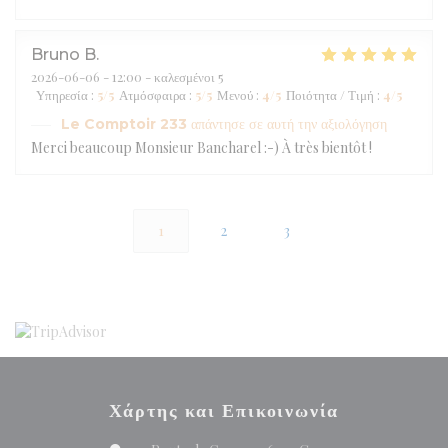
Bruno
B
2026-06-06
- 12:00 - καλεσμένοι 5
Υπηρεσία
:
5
/5
Ατμόσφαιρα
:
5
/5
Μενού
:
4
/5
Ποιότητα / Τιμή
:
4
/5
Le Comptoir 233
απάντησε σε αυτή την αξιολόγηση
Merci beaucoup Monsieur Bancharel :-) À très bientôt !
1
2
3
Χάρτης και Επικοινωνία