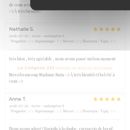
de vous avoir accueillis et que vous ayez passé une belle soirée
:-) À très bientôt !
Nathalie
S
2026-07-30
- 12:00 - καλεσμένοι 5
Υπηρεσία
:
5
/5
Ατμόσφαιρα
:
5
/5
Μενού
:
5
/5
Ποιότητα / Τιμή
:
5
/5
très bien , très agréable , nous avons passé un bon moment
Le Comptoir 233
απάντησε σε αυτή την αξιολόγηση
Merci beaucoup Madame Siata :-) À très bientôt et bel été à
vous :-)
Anne
T
2026-07-29
- 12:00 - καλεσμένοι 5
Υπηρεσία
:
5
/5
Ατμόσφαιρα
:
5
/5
Μενού
:
5
/5
Ποιότητα / Τιμή
:
5
/5
Nous avons adoré ! Raviolis à la daube, carpaccio de bœuf,