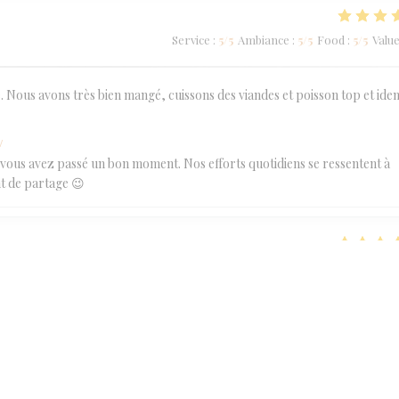
Service
:
5
/5
Ambiance
:
5
/5
Food
:
5
/5
Valu
 Nous avons très bien mangé, cuissons des viandes et poisson top et ide
w
vous avez passé un bon moment. Nos efforts quotidiens se ressentent à
t de partage 😉
Service
:
5
/5
Ambiance
:
5
/5
Food
:
5
/5
Valu
w
une agréable soirée et merci pour votre très bel avis :-) À très bientôt 
Service
:
5
/5
Ambiance
:
5
/5
Food
:
5
/5
Valu