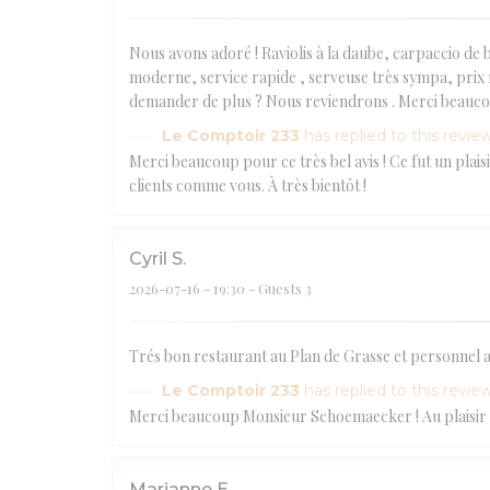
Nous avons adoré ! Raviolis à la daube, carpaccio de
moderne, service rapide , serveuse très sympa, prix 
demander de plus ? Nous reviendrons . Merci beauc
Le Comptoir 233
has replied to this revie
Merci beaucoup pour ce très bel avis ! Ce fut un plai
clients comme vous. À très bientôt !
Cyril
S
2026-07-16
- 19:30 - Guests 3
Trés bon restaurant au Plan de Grasse et personnel 
Le Comptoir 233
has replied to this revie
Merci beaucoup Monsieur Schoemaecker ! Au plaisir de
Marianne
E