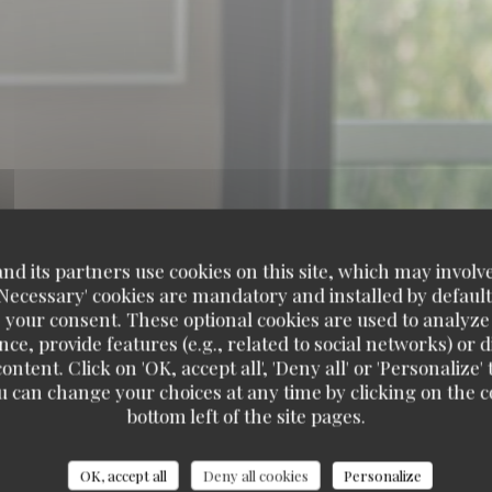
d its partners use cookies on this site, which may involve
'Necessary' cookies are mandatory and installed by default
 your consent. These optional cookies are used to analyz
ce, provide features (e.g., related to social networks) or 
ontent. Click on 'OK, accept all', 'Deny all' or 'Personaliz
u can change your choices at any time by clicking on the co
bottom left of the site pages.
stomer ratings
OK, accept all
Deny all cookies
Personalize