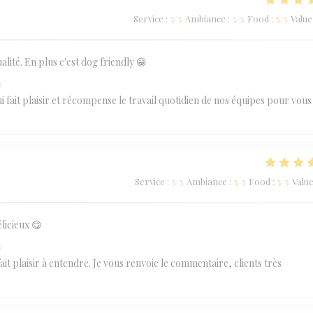
Service
:
5
/5
Ambiance
:
5
/5
Food
:
5
/5
Value
lité. En plus c'est dog friendly 😁
w
 fait plaisir et récompense le travail quotidien de nos équipes pour vous
Service
:
5
/5
Ambiance
:
5
/5
Food
:
5
/5
Valu
licieux 😋
w
 plaisir à entendre. Je vous renvoie le commentaire, clients très