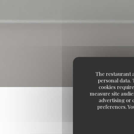
The restaurant an
personal data. 
cookies require
measure site audien
advertising or c
preferences. Yo
Our cu