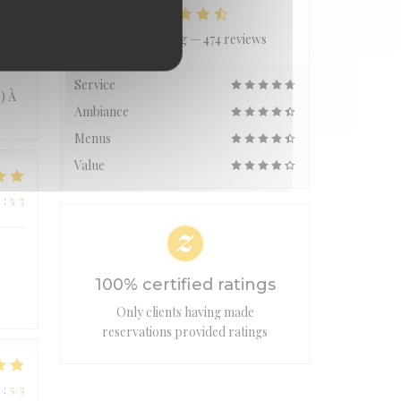
Average rating —
474 reviews
e
:
5
/5
Service
) À
Ambiance
Menus
Value
e
:
5
/5
100% certified ratings
Only clients having made
reservations provided ratings
e
:
5
/5