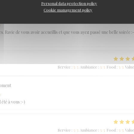
Personal data protection policy
Cookie management policy
Service
:
5
/5
Ambiance
:
5
/5
Food
:
5
/5
Valu
w
 Ravie de vous avoir accueillis et que vous ayez passé une belle soirée :-
Service
:
5
/5
Ambiance
:
5
/5
Food
:
5
/5
Valu
moment
w
été à vous :-)
Service
:
5
/5
Ambiance
:
5
/5
Food
:
5
/5
Valu