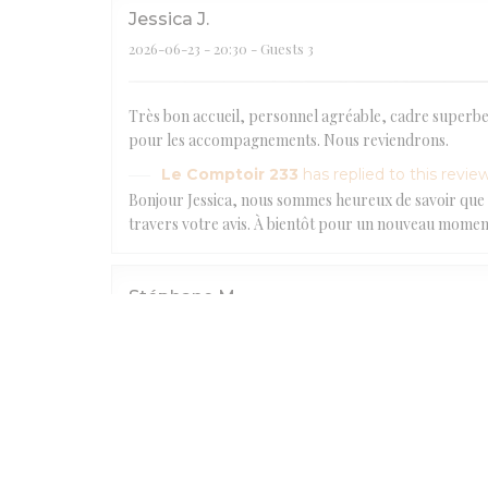
Jessica
J
2026-06-23
- 20:30 - Guests 3
Très bon accueil, personnel agréable, cadre superbe.
pour les accompagnements. Nous reviendrons.
Le Comptoir 233
has replied to this revie
Bonjour Jessica, nous sommes heureux de savoir que 
travers votre avis. À bientôt pour un nouveau momen
Stéphane
M
2026-06-29
- 19:30 - Guests 4
Le Comptoir 233
has replied to this revie
Bonjour Monsieur Marchese. Ravis que vous ayez passé 
Eric
L
2026-06-19
- 19:30 - Guests 12