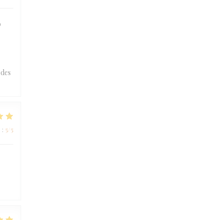
o
 des
e
:
5
/5