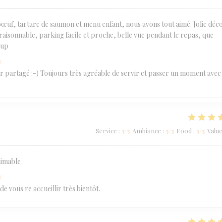
 bœuf, tartare de saumon et menu enfant, nous avons tout aimé. Jolie déc
raisonnable, parking facile et proche, belle vue pendant le repas, que
oup
w
sir partagé :-) Toujours très agréable de servir et passer un moment avec
Service
:
5
/5
Ambiance
:
5
/5
Food
:
5
/5
Valu
aimable
w
 vous re accueillir très bientôt.