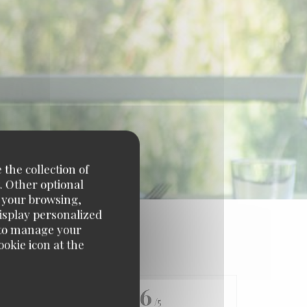
 the collection of
. Other optional
e your browsing,
display personalized
e' to manage your
okie icon at the
4.6
/5