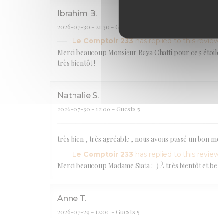
Ibrahim
B
2026-07-30
- 21:30 - Guests 2
Le Comptoir 233
has replied to this revie
Merci beaucoup Monsieur Baya Chatti pour ce 5 étoiles.
très bientôt !
Nathalie
S
2026-07-30
- 12:00 - Guests 5
très bien , très agréable , nous avons passé un bon 
Le Comptoir 233
has replied to this revie
Merci beaucoup Madame Siata :-) À très bientôt et bel 
Anne
T
2026-07-29
- 12:00 - Guests 5