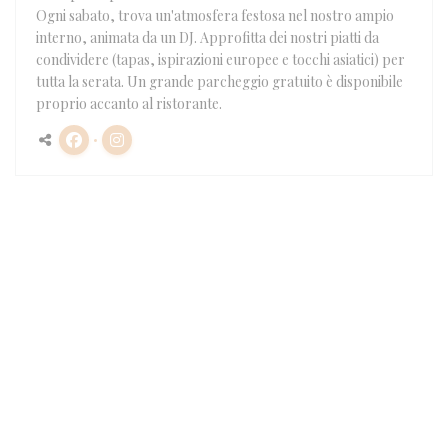
Ogni sabato, trova un'atmosfera festosa nel nostro ampio
interno, animata da un DJ. Approfitta dei nostri piatti da
condividere (tapas, ispirazioni europee e tocchi asiatici) per
tutta la serata. Un grande parcheggio gratuito è disponibile
proprio accanto al ristorante.
Facebook ((apre una nuova finestra))
Instagram ((apre una nuova finestra))
Contattaci
((apre una nuova 
233 Route de Cannes 06130 Grasse
04 93 70 77 98
Facebook ((apre una nuova finestr
Instagram ((apre una nuova
Contattaci