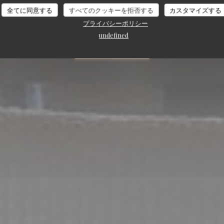
全てに同意する
すべてのクッキーを拒否する
カスタマイズする
|
GRASSE
プライバシーポリシー
undefined
予約