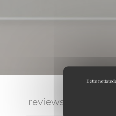
Dette nettsted
reviews_from_our_