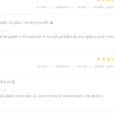
service
:
5
/5
ambience
:
5
/5
menu
:
5
/5
quality_price
lité. En plus c'est dog friendly 😁
eview
 fait plaisir et récompense le travail quotidien de nos équipes pour vous
service
:
5
/5
ambience
:
5
/5
menu
:
5
/5
quality_pric
licieux 😋
eview
 plaisir à entendre. Je vous renvoie le commentaire, clients très