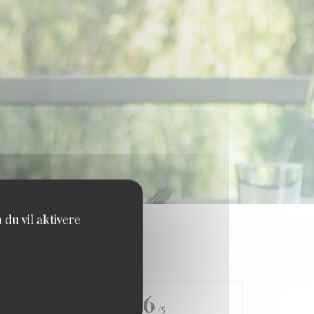
du vil aktivere
ng
4.6
/5