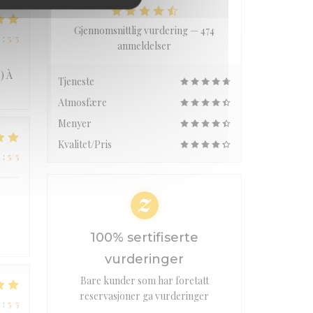
Gjennomsnittlig vurdering —
474
e
:
5
/5
anmeldelser
) À
Tjeneste
Atmosfære
Menyer
Kvalitet/Pris
e
:
5
/5
100% sertifiserte
vurderinger
Bare kunder som har foretatt
reservasjoner ga vurderinger
e
:
5
/5