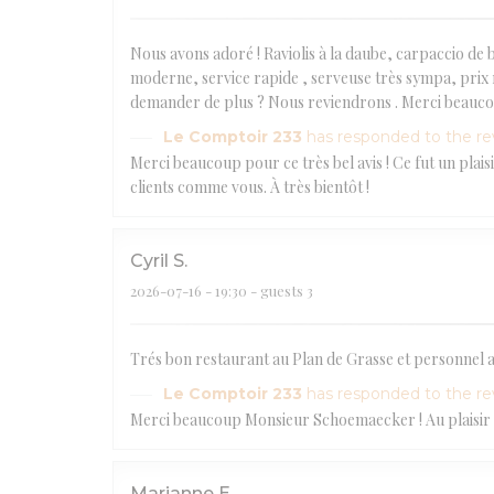
Nous avons adoré ! Raviolis à la daube, carpaccio de
moderne, service rapide , serveuse très sympa, prix 
demander de plus ? Nous reviendrons . Merci beauc
Le Comptoir 233
has responded to the r
Merci beaucoup pour ce très bel avis ! Ce fut un plai
clients comme vous. À très bientôt !
Cyril
S
2026-07-16
- 19:30 - guests 3
Trés bon restaurant au Plan de Grasse et personnel 
Le Comptoir 233
has responded to the r
Merci beaucoup Monsieur Schoemaecker ! Au plaisir de
Marianne
E