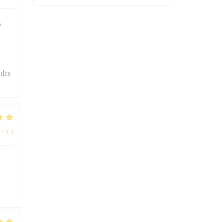
o
 des
e
:
5
/5