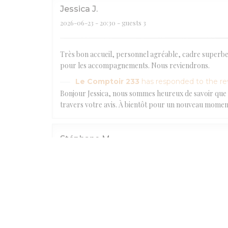
Jessica
J
2026-06-23
- 20:30 - guests 3
Très bon accueil, personnel agréable, cadre superbe.
pour les accompagnements. Nous reviendrons.
Le Comptoir 233
has responded to the r
Bonjour Jessica, nous sommes heureux de savoir que 
travers votre avis. À bientôt pour un nouveau momen
Stéphane
M
2026-06-29
- 19:30 - guests 4
Le Comptoir 233
has responded to the r
Bonjour Monsieur Marchese. Ravis que vous ayez passé 
Eric
L
2026-06-19
- 19:30 - guests 12