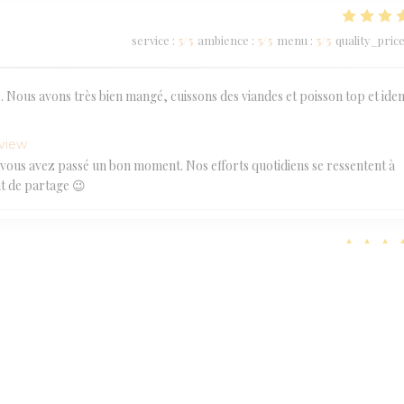
service
:
5
/5
ambience
:
5
/5
menu
:
5
/5
quality_pric
 Nous avons très bien mangé, cuissons des viandes et poisson top et ide
eview
vous avez passé un bon moment. Nos efforts quotidiens se ressentent à
t de partage 😉
service
:
5
/5
ambience
:
5
/5
menu
:
5
/5
quality_pric
eview
une agréable soirée et merci pour votre très bel avis :-) À très bientôt 
service
:
5
/5
ambience
:
5
/5
menu
:
5
/5
quality_pric