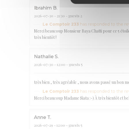
Ibrahim
B
2026-07-30
- 21:30 - guests 2
Le Comptoir 233
has responded to the r
Merci beaucoup Monsieur Baya Chatti pour ce 5 étoiles.
très bientôt !
Nathalie
S
2026-07-30
- 12:00 - guests 5
très bien , très agréable , nous avons passé un bon 
Le Comptoir 233
has responded to the r
Merci beaucoup Madame Siata :-) À très bientôt et bel 
Anne
T
2026-07-29
- 12:00 - guests 5