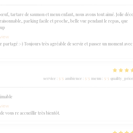
 bœuf, tartare de saumon et menu enfant, nous avons tout aimé. Jolie déc
raisonnable, parking facile et proche, belle vue pendant le repas, que
oup
eview
sir partagé :-) Toujours très agréable de servir et passer un moment avec
service
:
5
/5
ambience
:
5
/5
menu
:
5
/5
quality_pric
aimable
eview
 vous re accueillir très bientôt.