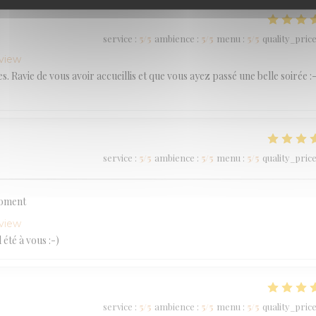
service
:
5
/5
ambience
:
5
/5
menu
:
5
/5
quality_pric
eview
 Ravie de vous avoir accueillis et que vous ayez passé une belle soirée :-
service
:
5
/5
ambience
:
5
/5
menu
:
5
/5
quality_pric
moment
eview
été à vous :-)
service
:
5
/5
ambience
:
5
/5
menu
:
5
/5
quality_pric