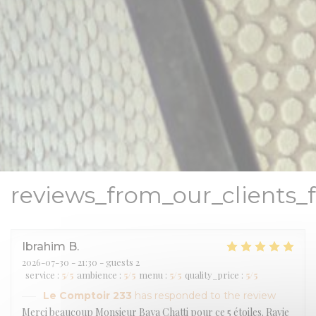
reviews_from_our_clients_
Ibrahim
B
2026-07-30
- 21:30 - guests 2
service
:
5
/5
ambience
:
5
/5
menu
:
5
/5
quality_price
:
5
/5
Le Comptoir 233
has responded to the review
Merci beaucoup Monsieur Baya Chatti pour ce 5 étoiles. Ravie