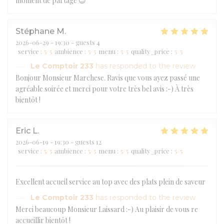
moment de partage 😉
Stéphane
M
2026-06-29
- 19:30 - guests 4
service
:
5
/5
ambience
:
5
/5
menu
:
5
/5
quality_price
:
5
/5
Le Comptoir 233
has responded to the review
Bonjour Monsieur Marchese. Ravis que vous ayez passé une
agréable soirée et merci pour votre très bel avis :-) À très
bientôt !
Eric
L
2026-06-19
- 19:30 - guests 12
service
:
5
/5
ambience
:
5
/5
menu
:
5
/5
quality_price
:
5
/5
Excellent accueil service au top avec des plats plein de saveur
Le Comptoir 233
has responded to the review
Merci beaucoup Monsieur Laissard :-) Au plaisir de vous re
accueillir bientôt !