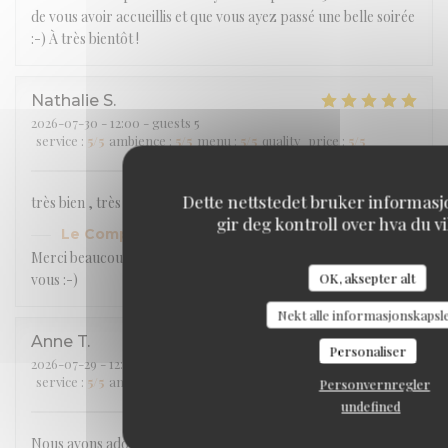
de vous avoir accueillis et que vous ayez passé une belle soirée
:-) À très bientôt !
Nathalie
S
2026-07-30
- 12:00 - guests 5
service
:
5
/5
ambience
:
5
/5
menu
:
5
/5
quality_price
:
5
/5
Dette nettstedet bruker informas
très bien , très agréable , nous avons passé un bon moment
gir deg kontroll over hva du vi
Le Comptoir 233
has responded to the review
Merci beaucoup Madame Siata :-) À très bientôt et bel été à
OK, aksepter alt
vous :-)
Nekt alle informasjonskapsl
Anne
T
Personaliser
2026-07-29
- 12:00 - guests 5
service
:
5
/5
ambience
:
5
/5
menu
:
5
/5
quality_price
:
5
/5
Personvernregler
undefined
Nous avons adoré ! Raviolis à la daube, carpaccio de bœuf,