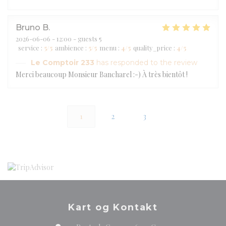
Bruno
B
2026-06-06
- 12:00 - guests 5
service
:
5
/5
ambience
:
5
/5
menu
:
4
/5
quality_price
:
4
/5
Le Comptoir 233
has responded to the review
Merci beaucoup Monsieur Bancharel :-) À très bientôt !
1
2
3
Kart og Kontakt