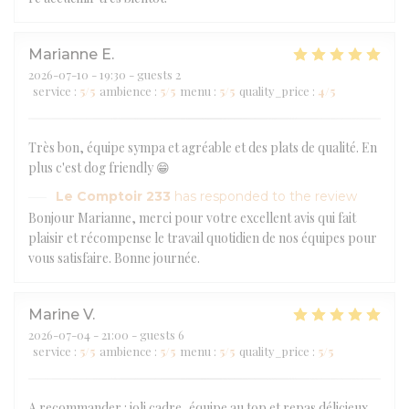
Marianne
E
2026-07-10
- 19:30 - guests 2
service
:
5
/5
ambience
:
5
/5
menu
:
5
/5
quality_price
:
4
/5
Très bon, équipe sympa et agréable et des plats de qualité. En
plus c'est dog friendly 😁
Le Comptoir 233
has responded to the review
Bonjour Marianne, merci pour votre excellent avis qui fait
plaisir et récompense le travail quotidien de nos équipes pour
vous satisfaire. Bonne journée.
Marine
V
2026-07-04
- 21:00 - guests 6
service
:
5
/5
ambience
:
5
/5
menu
:
5
/5
quality_price
:
5
/5
A recommander : joli cadre, équipe au top et repas délicieux