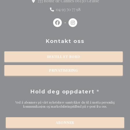
((åpner i et nytt v
233 Route de Cannes 06130 Grasse
04 93 70 77 98
Facebook ((åpner i et nytt vindu))
Instagram ((åpner i et nytt 
Kontakt oss
BESTILL ET BORD
PRIVATISERING
Hold deg oppdatert
*
Ved å abonnere på vårt nyhetsbrev samtykker du til å motta personlig
kommunikasjon og markedsføringstilbud på e-post fra oss.
ABONNER