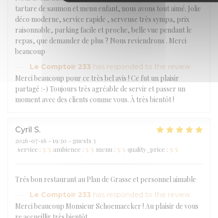
tartare de saumon et menu enfant, nous avons tout aimé. Jolie
déco moderne, service rapide , serveuse très sympa, prix
raisonnable, parking facile et proche, belle vue pendant le
repas, que demander de plus ? Nous reviendrons . Merci
beaucoup
Le Comptoir 233
has responded to the review
Merci beaucoup pour ce très bel avis ! Ce fut un plaisir
partagé :-) Toujours très agréable de servir et passer un
moment avec des clients comme vous. À très bientôt !
Cyril
S
2026-07-16
- 19:30 - guests 3
service
:
5
/5
ambience
:
5
/5
menu
:
5
/5
quality_price
:
5
/5
Trés bon restaurant au Plan de Grasse et personnel aimable
Le Comptoir 233
has responded to the review
Merci beaucoup Monsieur Schoemaecker ! Au plaisir de vous
re accueillir très bientôt.