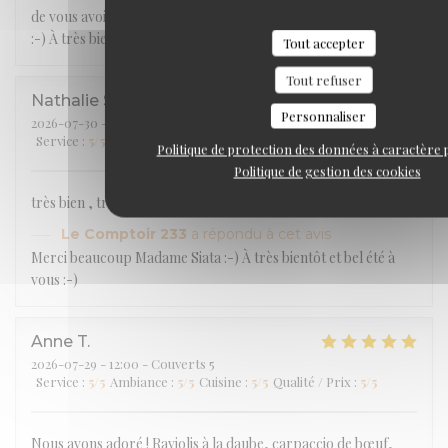
de vous avoir accueillis et que vous ayez passé une belle soirée
:-) À très bientôt !
Tout accepter
Tout refuser
Nathalie
S
Personnaliser
2026-07-30
- 12:00 - Couverts 5
Service
:
5
/5
Ambiance
:
5
/5
Cuisine
:
5
/5
Qualité / Prix
:
5
/5
Politique de protection des données à caractère
Politique de gestion des cookies
très bien , très agréable , nous avons passé un bon moment
Le Comptoir 233
a répondu à cet avis
Merci beaucoup Madame Siata :-) À très bientôt et bel été à
vous :-)
Anne
T
2026-07-29
- 12:00 - Couverts 5
Service
:
5
/5
Ambiance
:
5
/5
Cuisine
:
5
/5
Qualité / Prix
:
5
/5
Nous avons adoré ! Raviolis à la daube, carpaccio de bœuf,