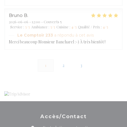
Bruno
B
2026-06-06
- 12:00 - Couverts 5
Service
:
5
/5
Ambiance
:
5
/5
Cuisine
:
4
/5
Qualité / Prix
:
4
/5
Le Comptoir 233
a répondu à cet avis
Merci beaucoup Monsieur Bancharel :-) À très bientôt !
1
2
3
Accès/Contact