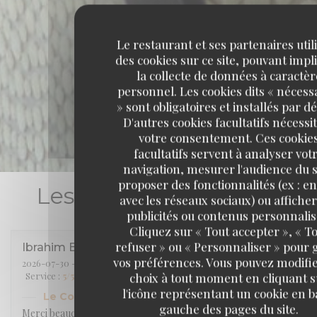
Le restaurant et ses partenaires util
des cookies sur ce site, pouvant impl
la collecte de données à caractèr
personnel. Les cookies dits « nécess
» sont obligatoires et installés par dé
D'autres cookies facultatifs nécessi
votre consentement. Ces cookie
facultatifs servent à analyser vot
navigation, mesurer l'audience du s
proposer des fonctionnalités (ex : en
Les avis de nos clients
avec les réseaux sociaux) ou affiche
publicités ou contenus personnalis
Cliquez sur « Tout accepter », « T
refuser » ou « Personnaliser » pour 
Ibrahim
B
vos préférences. Vous pouvez modifie
2026-07-30
- 21:30 - Couverts 2
Service
:
5
/5
Ambiance
:
5
/5
Cuisine
:
5
/5
Qualité / Prix
:
5
/5
choix à tout moment en cliquant s
l'icône représentant un cookie en b
Le Comptoir 233
a répondu à cet avis
gauche des pages du site.
Merci beaucoup Monsieur Baya Chatti pour ce 5 étoiles. Ravie