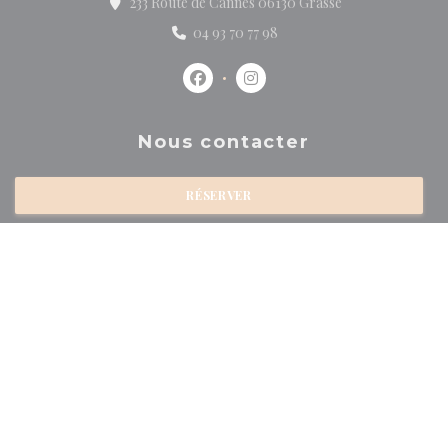
((ouvre une nouve
233 Route de Cannes 06130 Grasse
04 93 70 77 98
Facebook ((ouvre une nouvelle fen
Instagram ((ouvre une nouv
Nous contacter
RÉSERVER
PRIVATISER
Newsletter
*
Inscrivez-vous à notre lettre d'information pour recevoir des communications
personnalisées et des offres marketing par courriel.
S'ABONNER