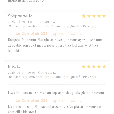
moment de partage 😉
Stéphane
M
2026-06-29
- 19:30 - Couverts 4
Service
:
5
/5
Ambiance
:
5
/5
Cuisine
:
5
/5
Qualité / Prix
:
5
/5
Le Comptoir 233
a répondu à cet avis
Bonjour Monsieur Marchese. Ravis que vous ayez passé une
agréable soirée et merci pour votre très bel avis :-) À très
bientôt !
Eric
L
2026-06-19
- 19:30 - Couverts 12
Service
:
5
/5
Ambiance
:
5
/5
Cuisine
:
5
/5
Qualité / Prix
:
5
/5
Excellent accueil service au top avec des plats plein de saveur
Le Comptoir 233
a répondu à cet avis
Merci beaucoup Monsieur Laissard :-) Au plaisir de vous re
accueillir bientôt !