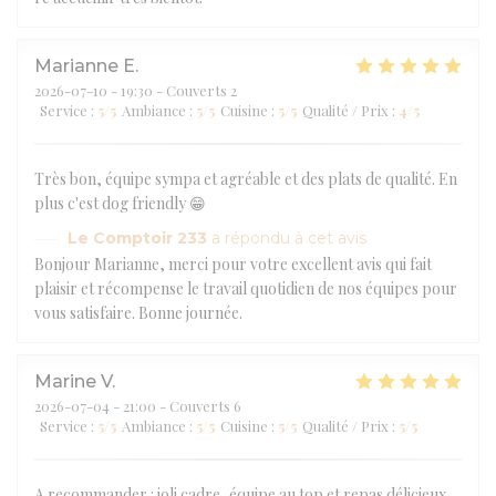
Marianne
E
2026-07-10
- 19:30 - Couverts 2
Service
:
5
/5
Ambiance
:
5
/5
Cuisine
:
5
/5
Qualité / Prix
:
4
/5
Très bon, équipe sympa et agréable et des plats de qualité. En
plus c'est dog friendly 😁
Le Comptoir 233
a répondu à cet avis
Bonjour Marianne, merci pour votre excellent avis qui fait
plaisir et récompense le travail quotidien de nos équipes pour
vous satisfaire. Bonne journée.
Marine
V
2026-07-04
- 21:00 - Couverts 6
Service
:
5
/5
Ambiance
:
5
/5
Cuisine
:
5
/5
Qualité / Prix
:
5
/5
A recommander : joli cadre, équipe au top et repas délicieux