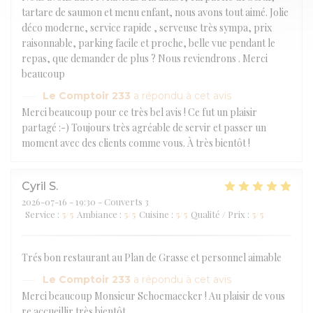
tartare de saumon et menu enfant, nous avons tout aimé. Jolie
déco moderne, service rapide , serveuse très sympa, prix
raisonnable, parking facile et proche, belle vue pendant le
repas, que demander de plus ? Nous reviendrons . Merci
beaucoup
Le Comptoir 233
a répondu à cet avis
Merci beaucoup pour ce très bel avis ! Ce fut un plaisir
partagé :-) Toujours très agréable de servir et passer un
moment avec des clients comme vous. À très bientôt !
Cyril
S
2026-07-16
- 19:30 - Couverts 3
Service
:
5
/5
Ambiance
:
5
/5
Cuisine
:
5
/5
Qualité / Prix
:
5
/5
Trés bon restaurant au Plan de Grasse et personnel aimable
Le Comptoir 233
a répondu à cet avis
Merci beaucoup Monsieur Schoemaecker ! Au plaisir de vous
re accueillir très bientôt.